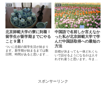
です。仲間がいるだけで精神的
れながら書いて行きたいと思い
留学
留学
にも安定できます。初めての外
ます。２年間の留学は在学中に1
国です。不安なことだらけで
年、卒業後に１年行きました。
す。語学を磨く以外...
特に１年目の在...
北京師範大学の寮に到着！
中国語で名前しか言えなか
留学生が新学期までにやる
った私が北京師範大学で学
こと９選！
んだ中国語取得への最短の
方法
ついに念願の留学生活が始まり
ます。新学期が始まるまでは数
目標が決まっても一体どれくら
日間、時間があると思いますの
いで話せるようになるかは人そ
でそれまでに色々と環境を整え
れぞれ違うと思います。今まで
ましょう。初日は緊張と不安で
勉強してきていても現地では全
疲れ切っていると思います。到
く通じなかったり、なまりがあ
着時間にもよりますが、日本を
ったりして語学習得に時間がか
朝出発すれば昼過ぎには着くで
かったり。私の経験でどれくら
しょう。機内食も...
いで話せるようになったのかを
スポンサーリンク
お話したいと思い...