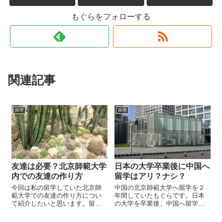
もぐらをフォローする
関連記事
留学
留学
友達は必要？北京師範大学
日本の大学卒業後に中国へ
内での友達の作り方
留学はアリ？ナシ？
今回は私の留学していた北京師
中国の北京師範大学へ留学を２
範大学での友達の作り方につい
年間していたもぐらです。日本
て紹介したいと思います。留学
の大学を卒業後、中国へ留学し
生活において友人をつくという
たいあなた！それまでに何を準
のは生活の中で最も重要なこと
備すれば良いか？私の経験を入