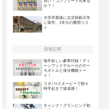
買い！コンプリート出来る
か？！
大学卒業後に北京師範大学
に留学。1年分の費用リス
ト
新着記事
毎年欲しい豪華付録！ディ
ーンアンドデルーカのサー
モボトルと保冷機能トー
ト！
スタバ×スヌーピーで朝４
時半起きで達成感！
キャンプ！グランピング初