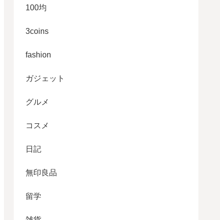
100均
3coins
fashion
ガジェット
グルメ
コスメ
日記
無印良品
留学
雑貨