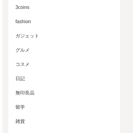
3coins
fashion
ガジェット
グルメ
コスメ
日記
無印良品
留学
雑貨