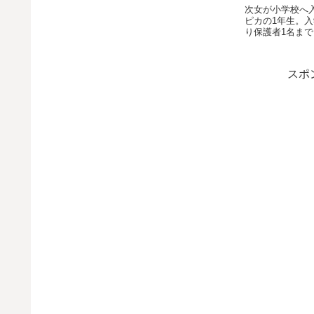
次女が小学校へ
ピカの1年生。
り保護者1名ま
の入学式が終わ
って登校です！
ランドセルでの
スポ
オまで行って...