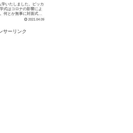
入学いたしました。ピッカ
入学式はコロナの影響によ
で。何とか無事に対面式で
り、早速ランドセルを背負
2021.04.09
幼稚園の卒園式が終わって
撮影をしに恵比寿のスタジ
ンサーリンク